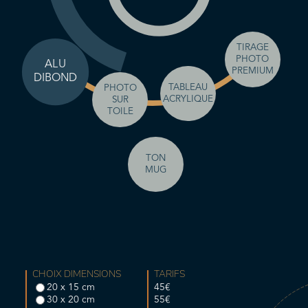
TIRAGE
PHOTO
ALU
PREMIUM
DIBOND
TABLEAU
PHOTO
ACRYLIQUE
SUR
TOILE
TON
MUG
CHOIX DIMENSIONS
TARIFS
20 x 15 cm
45€
30 x 20 cm
55€