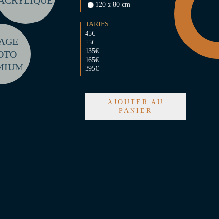
ACRYLIQUE
120 x 80 cm
TARIFS
45€
RAGE
55€
135€
OTO
165€
MIUM
395€
AJOUTER AU
PANIER