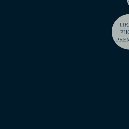
TI
PH
PRE